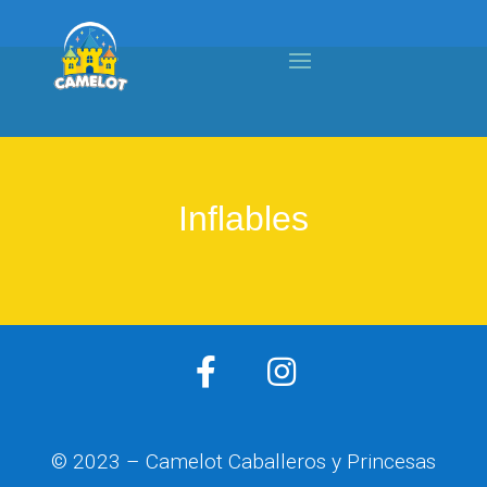
Inflables


© 2023 – Camelot Caballeros y Princesas